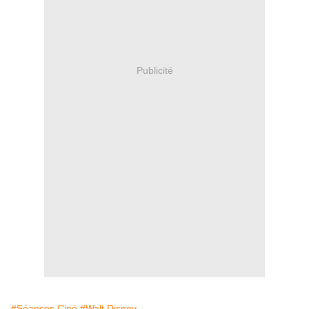
Publicité
#Séances Ciné
#Walt Disney