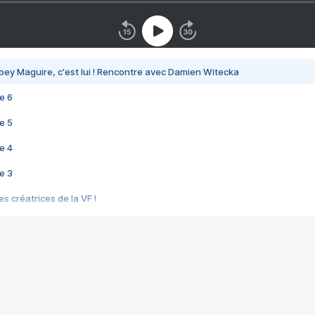
bey Maguire, c'est lui ! Rencontre avec Damien Witecka
e 6
e 5
e 4
e 3
s créatrices de la VF !
e 2
e 1
e Mektoub My Love arrive enfin ! Rencontre avec Shaïn Boumedine et Sal
i : après Toni en famille